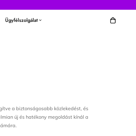
Ügyfélszolgálat
ítve a biztonságosabb közlekedést, és
lmian új és hatékony megoldást kínál a
számára.