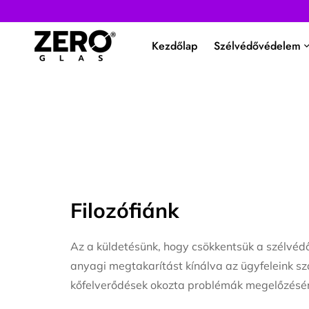
Kezdőlap
Szélvédővédelem
Filozófiánk
Az a küldetésünk, hogy csökkentsük a szélvé
anyagi megtakarítást kínálva az ügyfeleink s
kőfelverődések okozta problémák megelőzésé