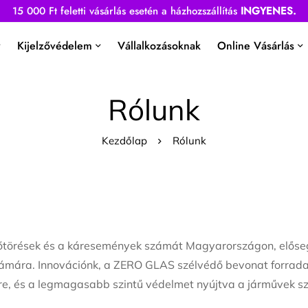
15 000 Ft feletti vásárlás esetén a házhozszállítás
INGYENES.
Kijelzővédelem
Vállalkozásoknak
Online Vásárlás
Rólunk
Kezdőlap
Rólunk
dőtörések és a káresemények számát Magyarországon, előseg
zámára. Innovációnk, a ZERO GLAS szélvédő bevonat forrada
re, és a legmagasabb szintű védelmet nyújtva a járművek 