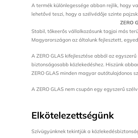
A termék különlegessége abban rejlik, hogy va
lehetővé teszi, hogy a szélvédője szinte pajzsk
ZERO GL
Stabil, tőkeerős vállalkozásunk tagjai más ter
Magyarországon az általunk fejlesztett, egye
A ZERO GLAS kifejlesztése abból az egyszerű e
biztonságosabb közlekedéshez. Hiszünk abban
ZERO GLAS minden magyar autótulajdonos szám
A ZERO GLAS nem csupán egy egyszerű szélvé
Elkötelezettségünk
Szívügyünknek tekintjük a közlekedésbiztonsá