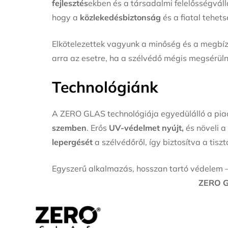
fejlesztés
ekben és a társadalmi felelősségvál
hogy a
közlekedésbiztonság
és a fiatal tehet
Elkötelezettek vagyunk a minőség és a megbí
arra az esetre, ha a szélvédő mégis megsérül
Technológiánk
A ZERO GLAS technológiája egyedülálló a pia
szemben
. Erős
UV-védelmet nyújt,
és növeli 
lepergését
a szélvédőről, így biztosítva a tis
Egyszerű alkalmazás, hosszan tartó védelem –
ZERO GL