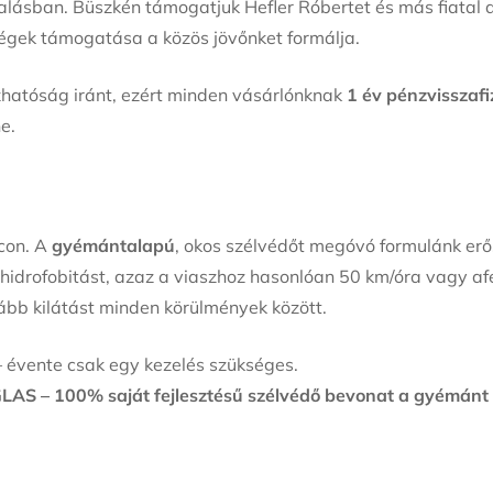
lalásban. Büszkén támogatjuk Hefler Róbertet és más fiata
ségek támogatása a közös jövőnket formálja.
zhatóság iránt, ezért minden vásárlónknak
1 év pénzvisszafi
ne.
con. A
gyémántalapú
, okos szélvédőt megóvó formulánk erő
a hidrofobitást, azaz a viaszhoz hasonlóan 50 km/óra vagy af
ztább kilátást minden körülmények között.
 évente csak egy kezelés szükséges.
AS – 100% saját fejlesztésű szélvédő bevonat a gyémánt 