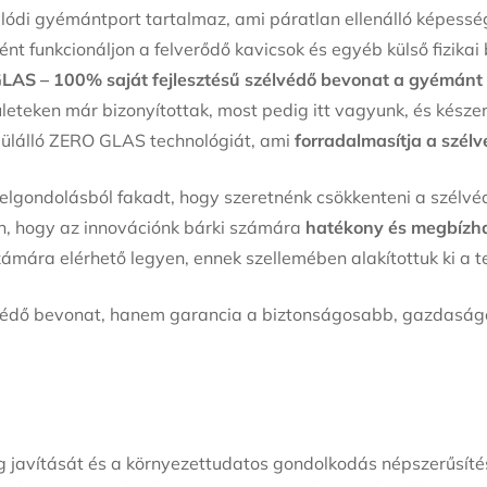
lódi gyémántport tartalmaz, ami páratlan ellenálló képesség
ént funkcionáljon a felverődő kavicsok és egyéb külső fizikai
AS – 100% saját fejlesztésű szélvédő bevonat a gyémánt 
ületeken már bizonyítottak, most pedig itt vagyunk, és késze
dülálló ZERO GLAS technológiát, ami
forradalmasítja a szél
lgondolásból fakadt, hogy szeretnénk csökkenteni a szélvéd
, hogy az innovációnk bárki számára
hatékony és megbízh
ára elérhető legyen, ennek szellemében alakítottuk ki a t
dő bevonat, hanem garancia a biztonságosabb, gazdaságos
g javítását és a környezettudatos gondolkodás népszerűsíté