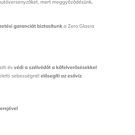
l autóversenyzőket, mert meggyőződésünk,
zetési garanciát biztosítunk
a Zero Glasra
síti és
védi a szélvédőt a kőfelverősésekkel
eletti sebességnél
elősegíti az esővíz
erejével