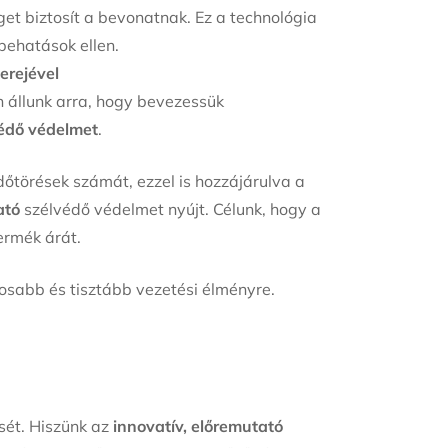
et biztosít a bevonatnak. Ez a technológia
 behatások ellen.
erejével
n állunk arra, hogy bevezessük
védő védelmet
.
őtörések számát, ezzel is hozzájárulva a
ató
szélvédő védelmet nyújt. Célunk, hogy a
ermék árát.
abb és tisztább vezetési élményre.
sét. Hiszünk az
innovatív, előremutató