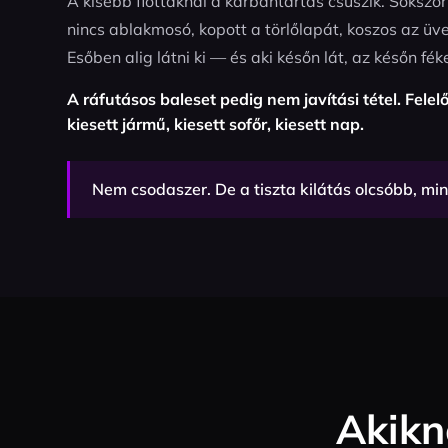
A kisebb flottáknál a karbantartás csúszik. Sokszor
nincs ablakmosó, kopott a törlőlapát, koszos az üv
Esőben alig látni ki — és aki későn lát, az későn fék
A ráfutásos baleset pedig nem javítási tétel. Felelő
kiesett jármű, kiesett sofőr, kiesett nap.
Nem csodaszer. De a tiszta kilátás olcsóbb, min
Akikn