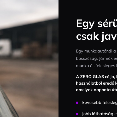
Egy sér
csak jav
Egy munkaautónál a 
bosszúság. Járműkies
munka és felesleges 
A ZERO GLAS célja, 
használatból eredő 
amelyek naponta út
kevesebb felesleg
jobb láthatóság 