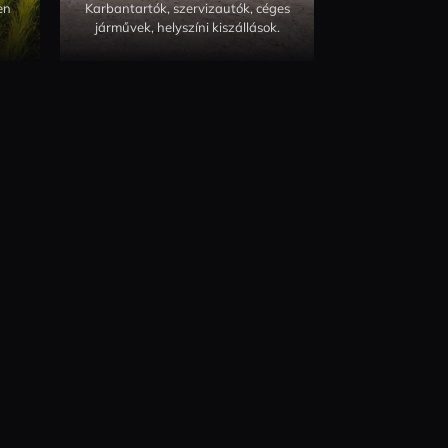
en
Karbantartók, szervizautók, céges
járművek, helyszíni kiszállások.