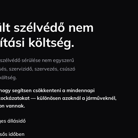
ült szélvédő nem
ítási költség.
szélvédő sérülése nem egyszerű
és, szervizidő, szervezés, csúszó
költség.
hogy segítsen csökkenteni a mindennapi
kockázatokat — különösen azoknál a járműveknél,
on vannak.
es állásidő
esős időben