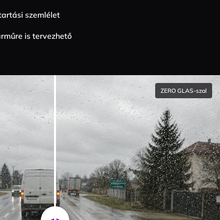
artási szemlélet
árműre is tervezhető
ZERO GLAS-szal