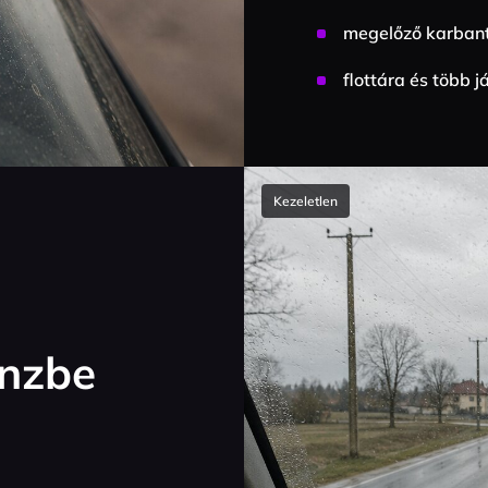
megelőző karbant
flottára és több j
Kezeletlen
énzbe