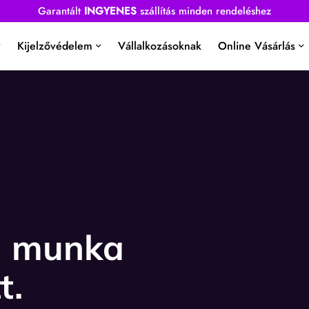
Garantált
INGYENES
szállítás minden rendeléshez
Kijelzővédelem
Vállalkozásoknak
Online Vásárlás
a munka
t.