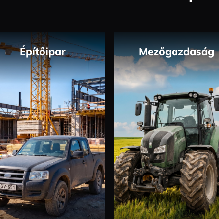
Építőipar
Mezőgazdaság