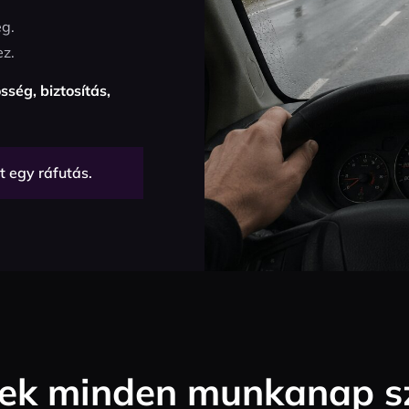
eg.
ez.
sség, biztosítás,
t egy ráfutás.
ek minden munkanap s